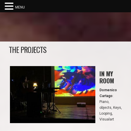
MENU
THE PROJECTS
IN MY
ROOM
Domenico
Cartago
:
Piano,
objects, Keys,
Looping,
Visualart