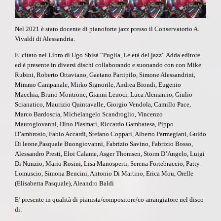
Nel 2021 è stato docente di pianoforte jazz presso il Conservatorio A.
Vivaldi di Alessandria.
E’ citato nel Libro di Ugo Sbisà
“Puglia, Le età del jazz”
Adda editore
ed è presente in diversi dischi collaborando e suonando con con Mike
Rubini, Roberto Ottaviano, Gaetano Partipilo, Simone Alessandrini,
Mimmo Campanale, Mirko Signorile, Andrea Biondi, Eugenio
Macchia, Bruno Montrone, Gianni Lenoci, Luca Alemanno, Giulio
Scianatico, Maurizio Quintavalle, Giorgio Vendola, Camillo Pace,
Marco Bardoscia, Michelangelo Scandroglio, Vincenzo
Maurogiovanni, Dino Plasmati, Riccardo Gambatesa, Pippo
D’ambrosio, Fabio Accardi, Stefano Coppari, Alberto Parmegiani, Guido
Di leone,Pasquale Buongiovanni, Fabrizio Savino, Fabrizio Bosso,
Alessandro Presti, Eloi Calame, Asger Thomsen, Storm D’Angelo, Luigi
Di Nunzio, Mario Rosini, Lisa Manosperti, Serena Fortebraccio, Patty
Lomuscio, Simona Bencini, Antonio Di Martino, Erica Mou, Orelle
(Elisabetta Pasquale), Aleandro Baldi
E’ presente in qualità di pianista/compositore/co-arrangiatore nel disco
di: