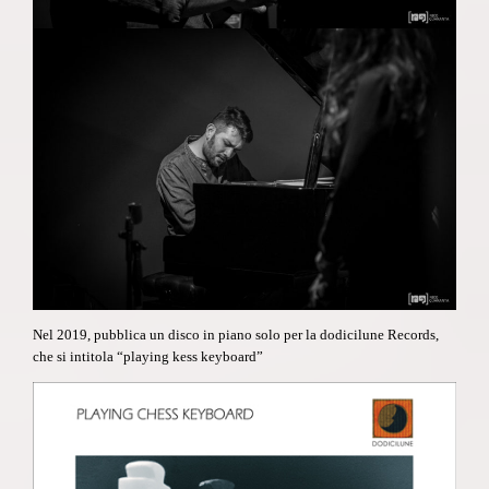
Nel 2019, pubblica un disco in piano solo per la dodicilune Records,
che si intitola
“playing kess keyboard”