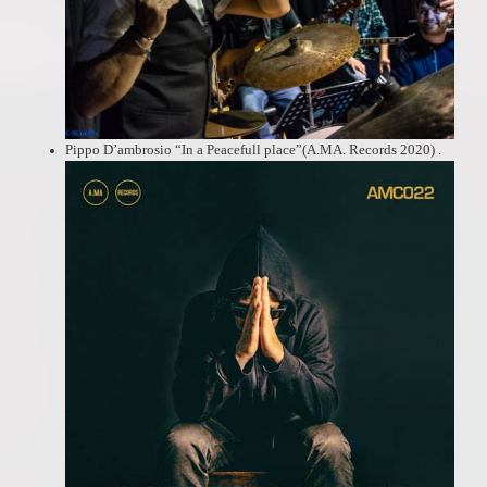
Pippo D’ambrosio
“In a Peacefull place”(
A.MA. Records 2020) .